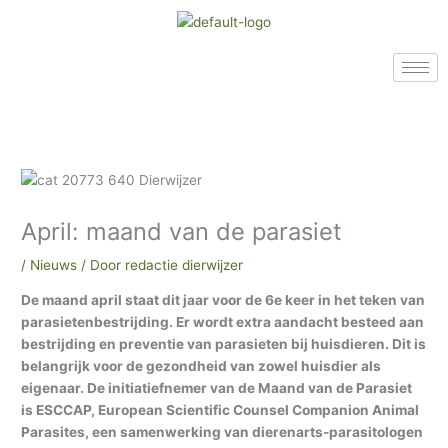
Ga
A
A
A
naar
r
r
r
de
c
t
c
inhoud
h
i
h
i
k
i
e
e
e
v
l
v
e
e
e
April: maand van de parasiet
n
n
n
i
/
Nieuws
/ Door
redactie dierwijzer
n
De maand april staat dit jaar voor de 6e keer in het teken van
o
parasietenbestrijding. Er wordt extra aandacht besteed aan
n
bestrijding en preventie van parasieten bij huisdieren. Dit is
s
belangrijk voor de gezondheid van zowel huisdier als
eigenaar. De initiatiefnemer van de Maand van de Parasiet
a
is ESCCAP, European Scientific Counsel Companion Animal
r
Parasites, een samenwerking van dierenarts-parasitologen
c