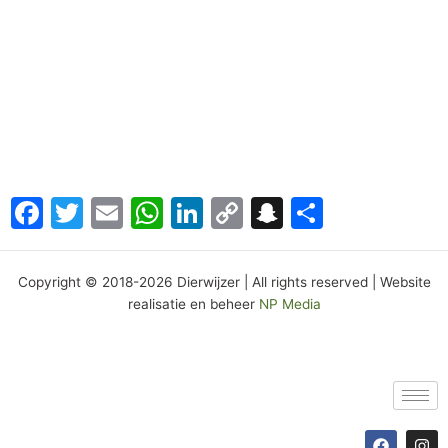
Facebook
Twitter
Email
WhatsApp
LinkedIn
Copy
Snapchat
Delen
Link
Copyright © 2018-2026 Dierwijzer | All rights reserved | Website
realisatie en beheer
NP Media
F
I