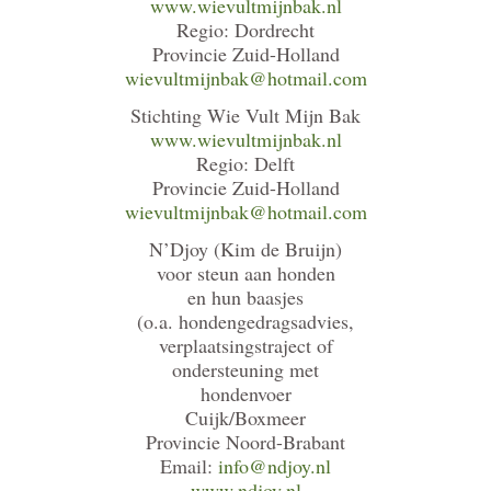
www.wievultmijnbak.nl
Regio: Dordrecht
Provincie Zuid-Holland
wievultmijnbak@hotmail.com
Stichting Wie Vult Mijn Bak
www.wievultmijnbak.nl
Regio: Delft
Provincie Zuid-Holland
wievultmijnbak@hotmail.com
N’Djoy (Kim de Bruijn)
voor steun aan honden
en hun baasjes
(o.a. hondengedragsadvies,
verplaatsingstraject of
ondersteuning met
hondenvoer
Cuijk/Boxmeer
Provincie Noord-Brabant
Email:
info@ndjoy.nl
www.ndjoy.nl