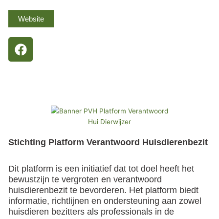
Website
F
a
c
e
b
o
o
k
Stichting Platform Verantwoord Huisdierenbezit
Dit platform is een initiatief dat tot doel heeft het
bewustzijn te vergroten en verantwoord
huisdierenbezit te bevorderen. Het platform biedt
informatie, richtlijnen en ondersteuning aan zowel
huisdieren bezitters als professionals in de