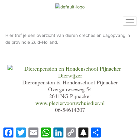
Ga
naar
de
inhoud
Hier tref je een overzicht van dieren crèches en dagopvang in
de provincie Zuid-Holland.
Dierenpension & Hondenschool Pijnacker
Overgauwseweg 54
2641NG Pijnacker
www.pleziervooruwhuisdier.nl
06-54614207
Facebook
Twitter
Email
WhatsApp
LinkedIn
Copy
Snapchat
Delen