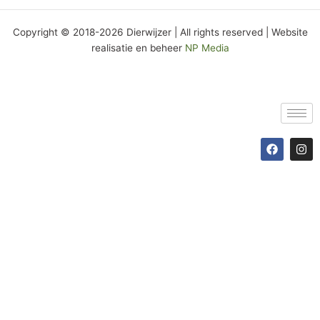
Link
Copyright © 2018-2026 Dierwijzer | All rights reserved | Website
realisatie en beheer
NP Media
F
I
a
n
c
s
e
t
b
a
o
g
o
r
k
a
m