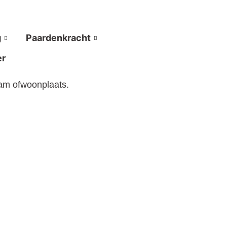
g
Paardenkracht
er
aam ofwoonplaats.