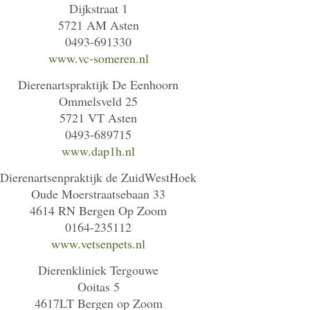
Dijkstraat 1
5721 AM Asten
0493-691330
www.vc-someren.nl
Dierenartspraktijk De Eenhoorn
Ommelsveld 25
5721 VT Asten
0493-689715
www.dap1h.nl
Dierenartsenpraktijk de ZuidWestHoek
Oude Moerstraatsebaan 33
4614 RN Bergen Op Zoom
0164-235112
www.vetsenpets.nl
Dierenkliniek Tergouwe
Ooitas 5
4617LT Bergen op Zoom