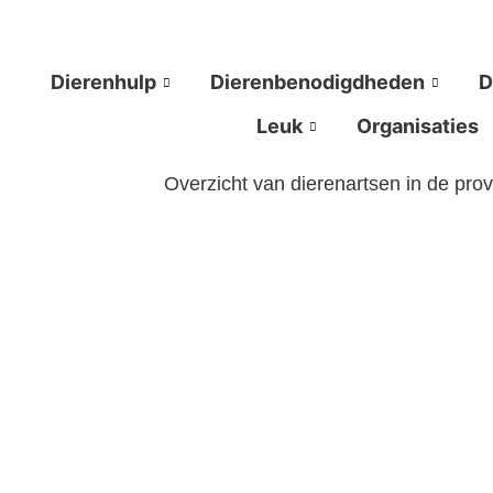
Ga
naar
de
Dierenhulp
Dierenbenodigdheden
D
inhoud
Leuk
Organisaties
Overzicht van dierenartsen in de pro