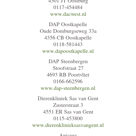
4501 JT Oostburg
0117-454484
www.dacwest.nl
DAP Oostkapelle
Oude Domburgseweg 33a
4356 CB Oostkapelle
0118-581443
www.dapoostkapelle.nl
DAP Steenbergen
Stoofstraat 27
4693 RB Poortvliet
0166-662596
www.dap-steenbergen.nl
Dierenkliniek Sas van Gent
Zusterstraat 3
4551 ER Sas van Gent
0115-453800
www.dierenklinieksasvangent.nl
Anicura