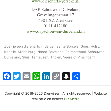
www.dierenarts-yerseke.nl
DAP Schouwen-Duiveland
Grevelingenstraat 17
4301 XZ Zierikzee
0111-412180
www.dapschouwen-duiveland.nl
Zoek je een dierenarts in de gemeente Borsele, Goes, Hulst,
Kapelle, Middelburg, Noord-Beveland, Reimerswaal, Schouwen-
Duiveland, Sluis, Terneuzen, Tholen, Veere of Vlissingen?
Facebook
Twitter
Email
WhatsApp
LinkedIn
Copy
Snapchat
Delen
Link
Copyright © 2018-2026 Dierwijzer | All rights reserved | Website
realisatie en beheer
NP Media