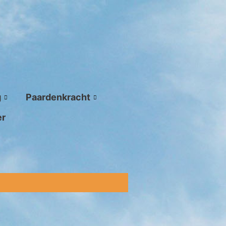
g
Paardenkracht
er