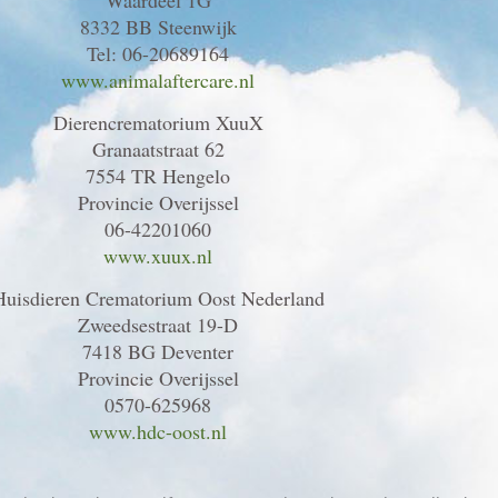
Waardeel 1G
8332 BB Steenwijk
Tel: 06-20689164
www.animalaftercare.nl
Dierencrematorium XuuX
Granaatstraat 62
7554 TR Hengelo
Provincie Overijssel
06-42201060
www.xuux.nl
Huisdieren Crematorium Oost Nederland
Zweedsestraat 19-D
7418 BG Deventer
Provincie Overijssel
0570-625968
www.hdc-oost.nl