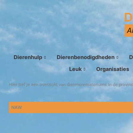
Ga
naar
de
inhoud
Dierenhulp
Dierenbenodigdheden
D
Leuk
Organisaties
Hier tref je een overzicht van dierencrematoriums in de provinc
NAW