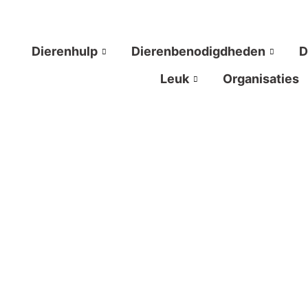
Ga
naar
de
Dierenhulp
Dierenbenodigdheden
D
inhoud
Leuk
Organisaties