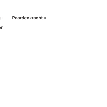
g
Paardenkracht
er