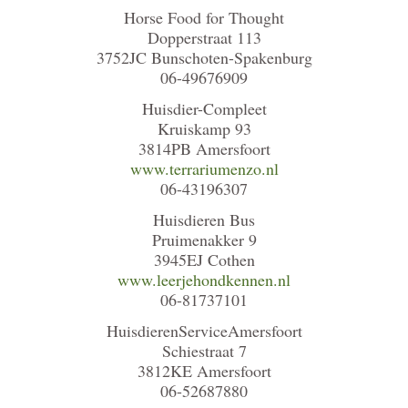
Horse Food for Thought
Dopperstraat 113
3752JC Bunschoten-Spakenburg
06-49676909
Huisdier-Compleet
Kruiskamp 93
3814PB Amersfoort
www.terrariumenzo.nl
06-43196307
Huisdieren Bus
Pruimenakker 9
3945EJ Cothen
www.leerjehondkennen.nl
06-81737101
HuisdierenServiceAmersfoort
Schiestraat 7
3812KE Amersfoort
06-52687880