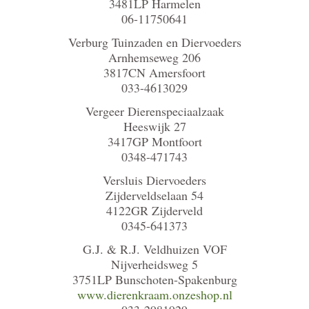
3481LP Harmelen
06-11750641
Verburg Tuinzaden en Diervoeders
Arnhemseweg 206
3817CN Amersfoort
033-4613029
Vergeer Dierenspeciaalzaak
Heeswijk 27
3417GP Montfoort
0348-471743
Versluis Diervoeders
Zijderveldselaan 54
4122GR Zijderveld
0345-641373
G.J. & R.J. Veldhuizen VOF
Nijverheidsweg 5
3751LP Bunschoten-Spakenburg
www.dierenkraam.onzeshop.nl