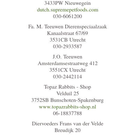
3433PW Nieuwegein
dutch.supremepetfoods.com
030-6061200
Fa. M. Teeuwen Dierenspeciaalzaak
Kanaalstraat 67/69
3531CB Utrecht
030-2933587
J.O. Teeuwen
Amsterdamsestraatweg 412
3551CX Utrecht
030-2442114
Topaz Rabbits - Shop
Velduil 25
3752SB Bunschoten-Spakenburg
www.topazrabbits-shop.nl
06-18837788
Diervoeders Frans van der Velde
Breudijk 20