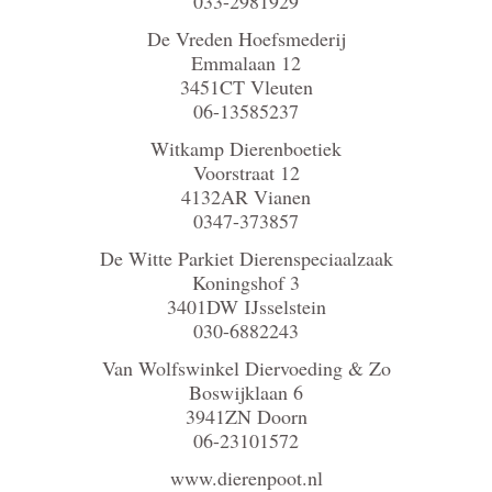
033-2981929
De Vreden Hoefsmederij
Emmalaan 12
3451CT Vleuten
06-13585237
Witkamp Dierenboetiek
Voorstraat 12
4132AR Vianen
0347-373857
De Witte Parkiet Dierenspeciaalzaak
Koningshof 3
3401DW IJsselstein
030-6882243
Van Wolfswinkel Diervoeding & Zo
Boswijklaan 6
3941ZN Doorn
06-23101572
www.dierenpoot.nl