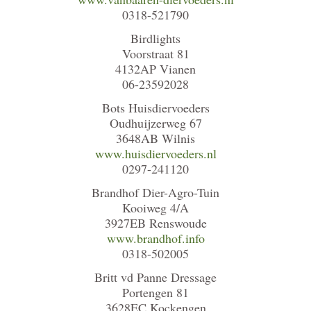
0318-521790
Birdlights
Voorstraat 81
4132AP Vianen
06-23592028
Bots Huisdiervoeders
Oudhuijzerweg 67
3648AB Wilnis
www.huisdiervoeders.nl
0297-241120
Brandhof Dier-Agro-Tuin
Kooiweg 4/A
3927EB Renswoude
www.brandhof.info
0318-502005
Britt vd Panne Dressage
Portengen 81
3628EC Kockengen