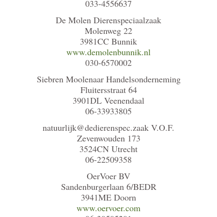
033-4556637
De Molen Dierenspeciaalzaak
Molenweg 22
3981CC Bunnik
www.demolenbunnik.nl
030-6570002
Siebren Moolenaar Handelsonderneming
Fluitersstraat 64
3901DL Veenendaal
06-33933805
natuurlijk@dedierenspec.zaak V.O.F.
Zevenwouden 173
3524CN Utrecht
06-22509358
OerVoer BV
Sandenburgerlaan 6/BEDR
3941ME Doorn
www.oervoer.com