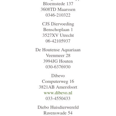
Bloemstede 137
3608TD Maarssen
0346-210322
CJS Diervoeding
Benschoplaan 1
3527XV Utrecht
06-42105937
De Houtense Aquariaan
Veenmeer 28
3994JG Houten
030-6376930
Dibevo
Computerweg 16
3821AB Amersfoort
www.dibevo.nl
033-4550433
Diebo Huisdierwereld
Ravenswade 54