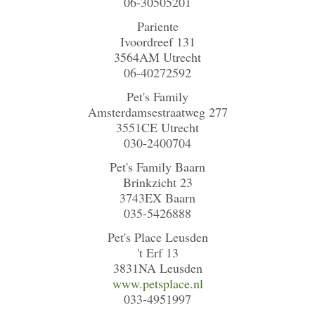
06-30505201
Pariente
Ivoordreef 131
3564AM Utrecht
06-40272592
Pet's Family
Amsterdamsestraatweg 277
3551CE Utrecht
030-2400704
Pet's Family Baarn
Brinkzicht 23
3743EX Baarn
035-5426888
Pet's Place Leusden
't Erf 13
3831NA Leusden
www.petsplace.nl
033-4951997