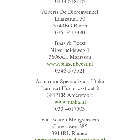
0343-518115
Alberts De Dierenwinkel
Laanstraat 30
3743BG Baarn
035-5413380
Baas & Beest
Nijverheidsweg 1
3606AH Maarssen
www.baasenbeest.nl
0346-573521
Aquarium Speciaalzaak Utaka
Lambert Heijnricsstraat 2
3817ER Amersfoort
www.utaka.nl
033-4617503
Van Baaren Mengvoeders
Cuneraweg 385
3911RL Rhenen
www.vanbaaren-diervoeders.nl