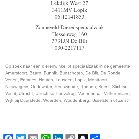
Lekdijk West 27
3411MV Lopik
06-12141853
Zonneveld Dierenspeciaalzaak
Hessenweg 160
3731JN De Bilt
030-2217117
Op zoek naar een dierenwinkel of speciaalzaak in de gemeente
Amersfoort, Baarn, Bunnik, Bunschoten, De Bilt, De Ronde
Venen, Eemnes, Houten, Leusden, Lopik, Montfoort,
Nieuwegein, Oudewater, Renswoude, Rhenen, Soest, Stichtse
Vecht, Utrecht, Utrechtse Heuvelrug, Veenendaal, Vijfherenland,
Wijk bij Duurstede, Woerden, Woudenberg, IJsselstein of Zeist?
Facebook
Twitter
Email
WhatsApp
LinkedIn
Copy
Snapchat
Delen