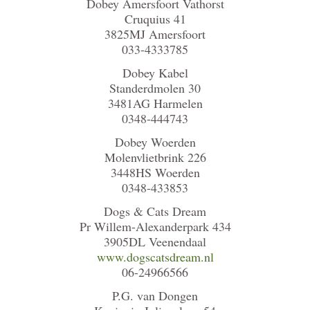
Dobey Amersfoort Vathorst
Cruquius 41
3825MJ Amersfoort
033-4333785
Dobey Kabel
Standerdmolen 30
3481AG Harmelen
0348-444743
Dobey Woerden
Molenvlietbrink 226
3448HS Woerden
0348-433853
Dogs & Cats Dream
Pr Willem-Alexanderpark 434
3905DL Veenendaal
www.dogscatsdream.nl
06-24966566
P.G. van Dongen