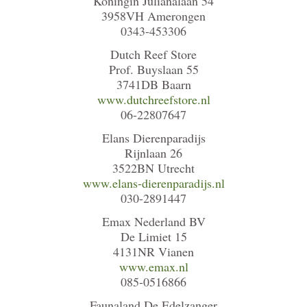
Koningin Julianalaan 54
3958VH Amerongen
0343-453306
Dutch Reef Store
Prof. Buyslaan 55
3741DB Baarn
www.dutchreefstore.nl
06-22807647
Elans Dierenparadijs
Rijnlaan 26
3522BN Utrecht
www.elans-dierenparadijs.nl
030-2891447
Emax Nederland BV
De Limiet 15
4131NR Vianen
www.emax.nl
085-0516866
Faunaland De Edelzanger