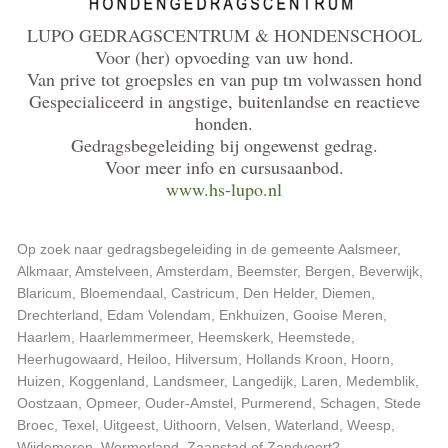
LUPO GEDRAGSCENTRUM & HONDENSCHOOL
Voor (her) opvoeding van uw hond.
Van prive tot groepsles en van pup tm volwassen hond
Gespecialiceerd in angstige, buitenlandse en reactieve
honden.
Gedragsbegeleiding bij ongewenst gedrag.
Voor meer info en cursusaanbod.
www.hs-lupo.nl
Op zoek naar gedragsbegeleiding in de gemeente Aalsmeer,
Alkmaar, Amstelveen, Amsterdam, Beemster, Bergen, Beverwijk,
Blaricum, Bloemendaal, Castricum, Den Helder, Diemen,
Drechterland, Edam Volendam, Enkhuizen, Gooise Meren,
Haarlem, Haarlemmermeer, Heemskerk, Heemstede,
Heerhugowaard, Heiloo, Hilversum, Hollands Kroon, Hoorn,
Huizen, Koggenland, Landsmeer, Langedijk, Laren, Medemblik,
Oostzaan, Opmeer, Ouder-Amstel, Purmerend, Schagen, Stede
Broec, Texel, Uitgeest, Uithoorn, Velsen, Waterland, Weesp,
Wijdemeren, Wormerland, Zaanstad of Zandvoort?