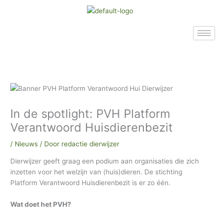
Ga
A
A
A
naar
r
r
r
de
c
t
c
inhoud
h
i
h
i
k
i
e
e
e
v
l
v
e
e
e
In de spotlight: PVH Platform
n
n
n
Verantwoord Huisdierenbezit
i
n
/
Nieuws
/ Door
redactie dierwijzer
o
Dierwijzer geeft graag een podium aan organisaties die zich
n
inzetten voor het welzijn van (huis)dieren. De stichting
s
Platform Verantwoord Huisdierenbezit is er zo één.
a
Wat doet het PVH?
r
c