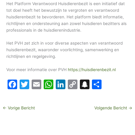
Het Platform Verantwoord Huisdierenbezit is een initiatief dat
h
tot doel heeft het bewustzijn te vergroten en verantwoord
i
huisdierenbezit te bevorderen. Het platform biedt informatie,
e
richtlijnen en ondersteuning aan zowel huisdieren bezitters als
professionals in de huisdierenindustrie.
f
Het PVH zet zich in voor diverse aspecten van verantwoord
huisdierenbezit, waaronder voorlichting, samenwerking en
richtlijnen en regelgeving.
Voor meer informatie over PVH
https://huisdierenbezit.nl
F
T
E
W
Li
C
S
D
a
w
m
h
n
o
n
el
c
itt
ai
at
k
p
a
e
←
Vorige Bericht
Volgende Bericht
→
e
er
l
s
e
y
p
n
b
A
dI
Li
c
o
p
n
n
h