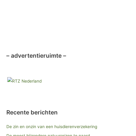
k
– advertentieruimte –
Recente berichten
De zin en onzin van een huisdierenverzekering
De meest bijzondere natuurreizen te paard