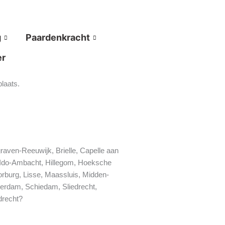
g
Paardenkracht
er
laats.
aven-Reeuwijk, Brielle, Capelle aan
k-Ido-Ambacht, Hillegom, Hoeksche
rburg, Lisse, Maassluis, Midden-
terdam, Schiedam, Sliedrecht,
drecht?