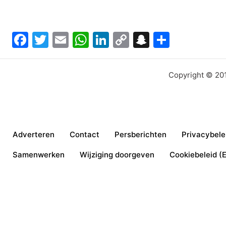
Facebook
Twitter
Email
WhatsApp
LinkedIn
Copy
Snapchat
Delen
Link
Copyright © 201
Adverteren
Contact
Persberichten
Privacybele
Samenwerken
Wijziging doorgeven
Cookiebeleid (