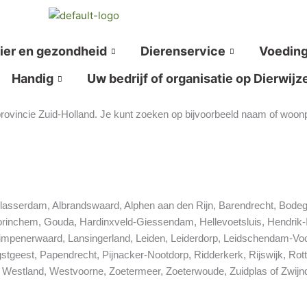
ier en gezondheid
Dierenservice
Voedin
Handig
Uw bedrijf of organisatie op Dierwijz
 provincie Zuid-Holland. Je kunt zoeken op bijvoorbeeld naam of woonp
lasserdam, Albrandswaard, Alphen aan den Rijn, Barendrecht, Bodegr
Gorinchem, Gouda, Hardinxveld-Giessendam, Hellevoetsluis, Hendri
impenerwaard, Lansingerland, Leiden, Leiderdorp, Leidschendam-Voo
tgeest, Papendrecht, Pijnacker-Nootdorp, Ridderkerk, Rijswijk, Rot
 Westland, Westvoorne, Zoetermeer, Zoeterwoude, Zuidplas of Zwijn