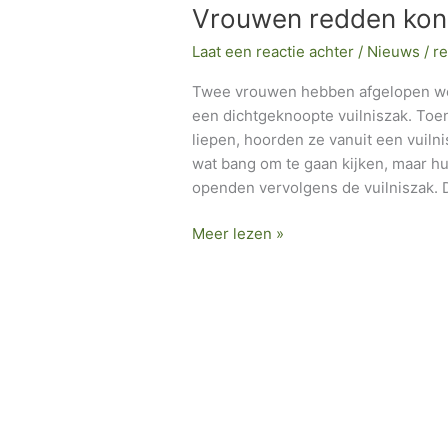
Vrouwen redden konijn
konijntje
uit
Laat een reactie achter
/
Nieuws
/
re
dicht
vuilniszak
Twee vrouwen hebben afgelopen woen
een dichtgeknoopte vuilniszak. Toe
liepen, hoorden ze vanuit een vuiln
wat bang om te gaan kijken, maar h
openden vervolgens de vuilniszak. 
Meer lezen »