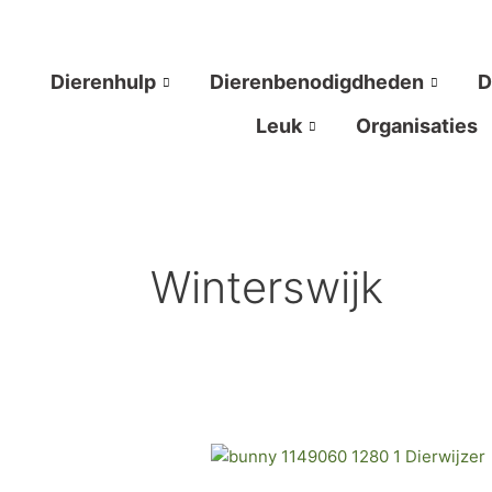
Ga
naar
de
Dierenhulp
Dierenbenodigdheden
D
inhoud
Leuk
Organisaties
Winterswijk
Vrouwen
redden