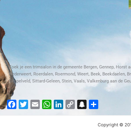
Zoek je een trimsalon in de gemeente Bergen, Gennep, Horst a
Nederweert, Roerdalen, Roermond, Weert, Beek, Beekdaelen, Br
Simpelveld, Sittard-Geleen, Stein, Vaals, Valkenburg aan de Ge
Facebook
Twitter
Email
WhatsApp
LinkedIn
Copy
Snapchat
Delen
Link
Copyright © 201