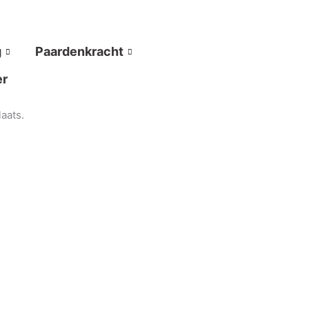
g
Paardenkracht
er
aats.