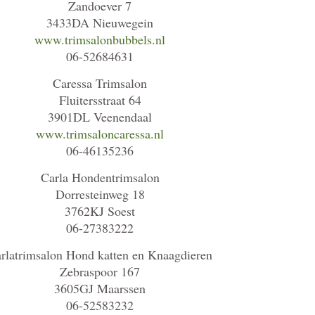
Zandoever 7
3433DA Nieuwegein
www.trimsalonbubbels.nl
06-52684631
Caressa Trimsalon
Fluitersstraat 64
3901DL Veenendaal
www.trimsaloncaressa.nl
06-46135236
Carla Hondentrimsalon
Dorresteinweg 18
3762KJ Soest
06-27383222
rlatrimsalon Hond katten en Knaagdieren
Zebraspoor 167
3605GJ Maarssen
06-52583232