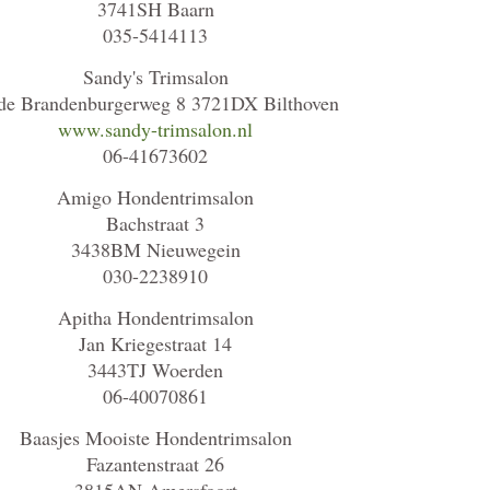
3741SH Baarn
035-5414113
Sandy's Trimsalon
e Brandenburgerweg 8 3721DX Bilthoven
www.sandy-trimsalon.nl
06-41673602
Amigo Hondentrimsalon
Bachstraat 3
3438BM Nieuwegein
030-2238910
Apitha Hondentrimsalon
Jan Kriegestraat 14
3443TJ Woerden
06-40070861
Baasjes Mooiste Hondentrimsalon
Fazantenstraat 26