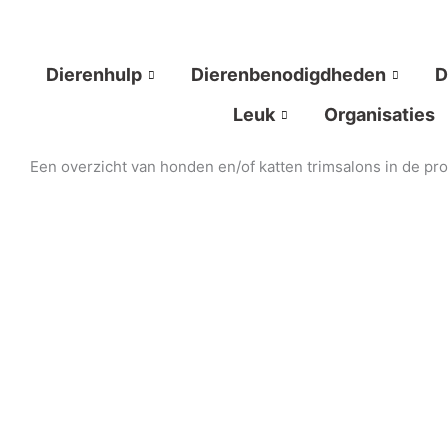
Ga
naar
de
Dierenhulp
Dierenbenodigdheden
D
inhoud
Leuk
Organisaties
Een overzicht van honden en/of katten trimsalons in de pr