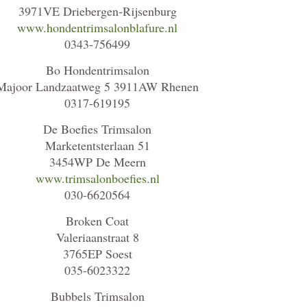
3971VE Driebergen-Rijsenburg
www.hondentrimsalonblafure.nl
0343-756499
Bo Hondentrimsalon
Majoor Landzaatweg 5 3911AW Rhenen
0317-619195
De Boefies Trimsalon
Marketentsterlaan 51
3454WP De Meern
www.trimsalonboefies.nl
030-6620564
Broken Coat
Valeriaanstraat 8
3765EP Soest
035-6023322
Bubbels Trimsalon