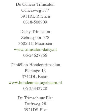
De Cunera Trimsalon
Cuneraweg 377
3911RL Rhenen
0318-508909
Daisy Trimsalon
Zebraspoor 578
3605HH Maarssen
www.trimsalon-daisy.nl
06-24627866
Daniëlle's Hondentrimsalon
Plantage 13
3742DL Baarn
www.hondenmassagebaarn.nl
06-25342728
De Trimschuur Elst
Driftweg 28
3921DS Elst