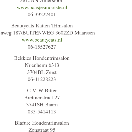
3815AN Amersfoort
www.baasjesmooiste.nl
06-39222401
Beautycats Katten Trimsalon
enweg 187/BUITENWEG 3602ZD Maarssen
www.beautycats.nl
06-15527627
Bekkies Hondentrimsalon
Nijenheim 6313
3704BL Zeist
06-41228223
C M W Bitter
Breitnerstraat 27
3741SH Baarn
035-5414113
Blafure Hondentrimsalon
Zonstraat 95