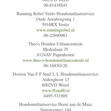
06-81438845
Running Rebel Venlo Hondenuitlaatservice
Oude Arenborgweg 1
5916RX Venlo
www.runningrebel.nl
06-22690963
Theo's Honden Uitlaatcentrale
Medealaan 35
6124AV Papenhoven
www.theo-s-hondenuitlaatcentrale.nl
06-16830120
Dooren Van F F Snuf L L Hondenuitlaatservice
Aldenghoor 13
6002VD Weert
www.ffsnufll.nl
0495-531909
Hondenuitlaatservice Horst aan de Maas
Venrayseweg 144