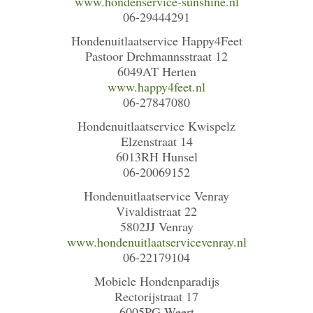
www.hondenservice-sunshine.nl
06-29444291
Hondenuitlaatservice Happy4Feet
Pastoor Drehmannsstraat 12
6049AT Herten
www.happy4feet.nl
06-27847080
Hondenuitlaatservice Kwispelz
Elzenstraat 14
6013RH Hunsel
06-20069152
Hondenuitlaatservice Venray
Vivaldistraat 22
5802JJ Venray
www.hondenuitlaatservicevenray.nl
06-22179104
Mobiele Hondenparadijs
Rectorijstraat 17
6005PG Weert