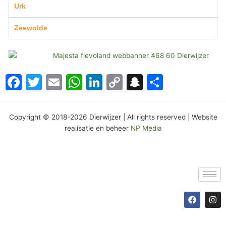
Urk
Zeewolde
Facebook
Twitter
Email
WhatsApp
LinkedIn
Copy
Snapchat
Delen
Link
Copyright © 2018-2026 Dierwijzer | All rights reserved | Website
realisatie en beheer
NP Media
F
I
a
n
c
s
e
t