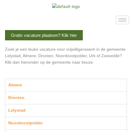
Ga
naar
de
inhoud
Gratis vacature plaatsen? Klik hier
Zoek je een leuke vacature voor vrijwilligerswerk in de gemeente
Lelystad, Almere, Dronten, Noordoostpolder, Urk of Zeewolde?
Klik dan hieronder op de gemeente naar keuze.
Almere
Dronten
Lelystad
Noordoostpolder