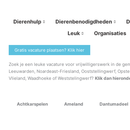
Ga
naar
de
Dierenhulp
Dierenbenodigdheden
D
inhoud
Leuk
Organisaties
Gratis vacature plaatsen? Klik hier
Zoek je een leuke vacature voor vrijwilligerswerk in de 
Leeuwarden, Noardeast-Friesland, Ooststellingwerf, Opster
Vlieland, Waadhoeke of Weststelingwerf?
Klik dan hieron
Achtkarspelen
Ameland
Dantumadeel