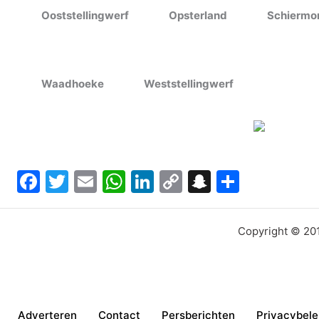
Ooststellingwerf
Opsterland
Schiermo
Waadhoeke
Weststellingwerf
Facebook
Twitter
Email
WhatsApp
LinkedIn
Copy
Snapchat
Delen
Link
Copyright © 201
Adverteren
Contact
Persberichten
Privacybele