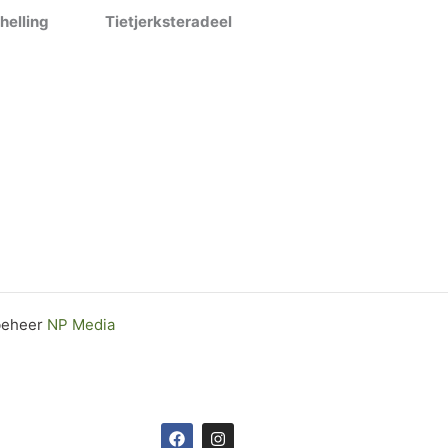
helling
Tietjerksteradeel
Vlieland
 beheer
NP Media
F
I
a
n