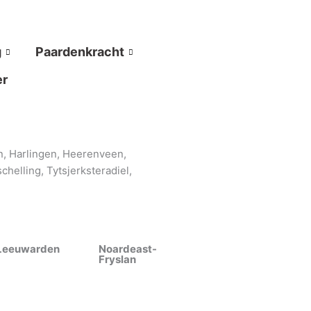
g
Paardenkracht
er
n, Harlingen, Heerenveen,
helling, Tytsjerksteradiel,
Leeuwarden
Noardeast-
Fryslan