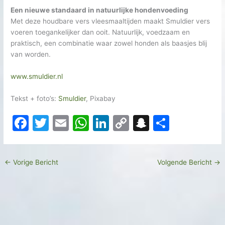
Een nieuwe standaard in natuurlijke hondenvoeding
Met deze houdbare vers vleesmaaltijden maakt Smuldier vers
voeren toegankelijker dan ooit. Natuurlijk, voedzaam en
praktisch, een combinatie waar zowel honden als baasjes blij
van worden.
www.smuldier.nl
Tekst + foto’s:
Smuldier
, Pixabay
F
T
E
W
Li
C
S
D
a
w
m
h
n
o
n
el
c
itt
ai
at
k
p
a
e
←
Vorige Bericht
Volgende Bericht
→
e
er
l
s
e
y
p
n
b
A
dI
Li
c
o
p
n
n
h
o
p
k
at