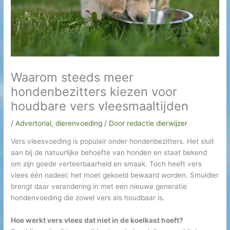
h
i
e
f
Waarom steeds meer
hondenbezitters kiezen voor
houdbare vers vleesmaaltijden
/
Advertorial
,
dierenvoeding
/ Door
redactie dierwijzer
Vers vleesvoeding is populair onder hondenbezitters. Het sluit
aan bij de natuurlijke behoefte van honden en staat bekend
om zijn goede verteerbaarheid en smaak. Toch heeft vers
vlees één nadeel: het moet gekoeld bewaard worden. Smuldier
brengt daar verandering in met een nieuwe generatie
hondenvoeding die zowel vers als houdbaar is.
Hoe werkt vers vlees dat niet in de koelkast hoeft?