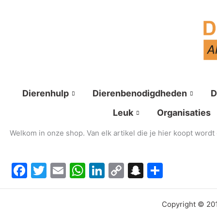
Ga
naar
de
inhoud
Dierenhulp
Dierenbenodigdheden
D
Leuk
Organisaties
Welkom in onze shop. Van elk artikel die je hier koopt word
Facebook
Twitter
Email
WhatsApp
LinkedIn
Copy
Snapchat
Delen
Link
Copyright © 201