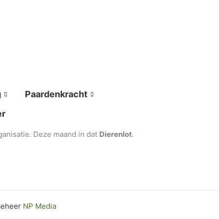
g
Paardenkracht
er
ganisatie. Deze maand in dat
Dierenlot
.
 beheer
NP Media