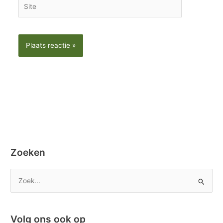
Site
Zoeken
Z
o
e
Volg ons ook op