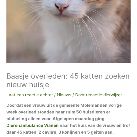
h
i
e
f
Baasje overleden: 45 katten zoeken
nieuw huisje
Laat een reactie achter
/
Nieuws
/ Door
redactie dierwijzer
Doordat een vrouw uit de gemeente Molenlanden vorige
week overleed stonden haar ruim 50 huisdieren er
plotseling alleen voor. Afgelopen maandag ging
Dierenambulance Vianen
naar het huis van de vrouw en trof
daar 45 katten, 2 cavia’s, 3 konijnen en 5 geiten aan.