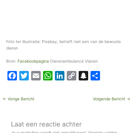
Foto ter illustratie: Pixabay, betreft niet een van de bewuste
dieren
Bron:
Facebookpagina
Dierenambulance Vianen
F
T
E
W
Li
C
S
D
a
w
m
h
n
o
n
el
c
itt
ai
at
k
p
a
e
←
Vorige Bericht
Volgende Bericht
→
e
er
l
s
e
y
p
n
b
A
dI
Li
c
o
p
n
n
h
Laat een reactie achter
o
p
k
at
Je e-mailadres wordt niet gepubliceerd.
Vereiste velden