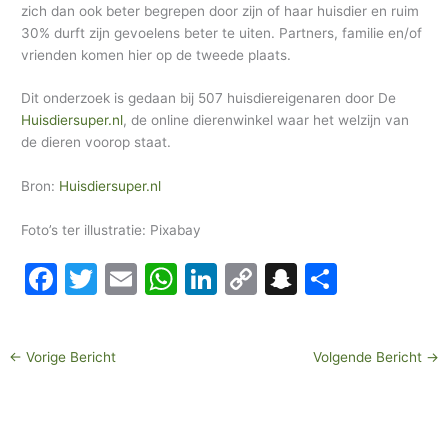
zich dan ook beter begrepen door zijn of haar huisdier en ruim
30% durft zijn gevoelens beter te uiten. Partners, familie en/of
vrienden komen hier op de tweede plaats.
Dit onderzoek is gedaan bij 507 huisdiereigenaren door De
Huisdiersuper.nl
, de online dierenwinkel waar het welzijn van
de dieren voorop staat.
Bron:
Huisdiersuper.nl
Foto’s ter illustratie: Pixabay
F
T
E
W
Li
C
S
D
a
w
m
h
n
o
n
el
c
itt
ai
at
k
p
a
e
←
Vorige Bericht
Volgende Bericht
→
e
er
l
s
e
y
p
n
b
A
dI
Li
c
o
p
n
n
h