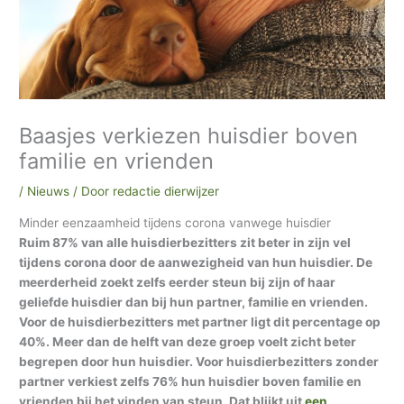
h
i
e
f
Baasjes verkiezen huisdier boven
familie en vrienden
/
Nieuws
/ Door
redactie dierwijzer
Minder eenzaamheid tijdens corona vanwege huisdier
Ruim 87% van alle huisdierbezitters zit beter in zijn vel
tijdens corona door de aanwezigheid van hun huisdier. De
meerderheid zoekt zelfs eerder steun bij zijn of haar
geliefde huisdier dan bij hun partner, familie en vrienden.
Voor de huisdierbezitters met partner ligt dit percentage op
40%. Meer dan de helft van deze groep voelt zicht beter
begrepen door hun huisdier. Voor huisdierbezitters zonder
partner verkiest zelfs 76% hun huisdier boven familie en
vrienden bij het vinden van steun. Dat blijkt uit
een