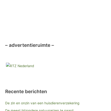
k
– advertentieruimte –
Recente berichten
De zin en onzin van een huisdierenverzekering
De meest bijzondere natuurreizen te paard