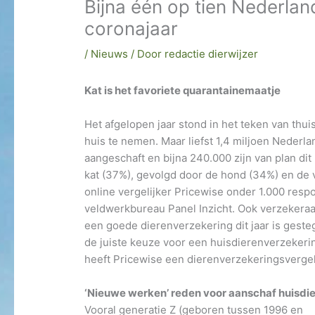
Bijna één op tien Nederlan
coronajaar
/
Nieuws
/ Door
redactie dierwijzer
Kat is het favoriete quarantainemaatje
Het afgelopen jaar stond in het teken van thui
huis te nemen. Maar liefst 1,4 miljoen Nederl
aangeschaft en bijna 240.000 zijn van plan di
kat (37%), gevolgd door de hond (34%) en de vo
online vergelijker Pricewise onder 1.000 res
veldwerkbureau Panel Inzicht. Ook verzekeraa
een goede dierenverzekering dit jaar is ges
de juiste keuze voor een huisdierenverzekeri
heeft Pricewise een dierenverzekeringsverge
‘Nieuwe werken’ reden voor aanschaf huisdie
Vooral generatie Z (geboren tussen 1996 en