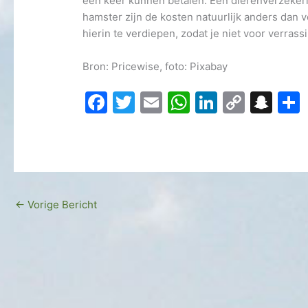
één keer kunnen betalen. Een dierenverzekeri
hamster zijn de kosten natuurlijk anders dan v
hierin te verdiepen, zodat je niet voor verras
Bron: Pricewise, foto: Pixabay
F
T
E
W
Li
C
S
a
w
m
h
n
o
n
c
itt
ai
at
k
p
a
e
er
l
s
e
y
p
b
A
dI
Li
c
←
Vorige Bericht
o
p
n
n
h
o
p
k
at
k