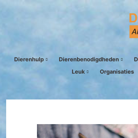
Ga
naar
de
inhoud
Dierenhulp
Dierenbenodigdheden
D
Leuk
Organisaties