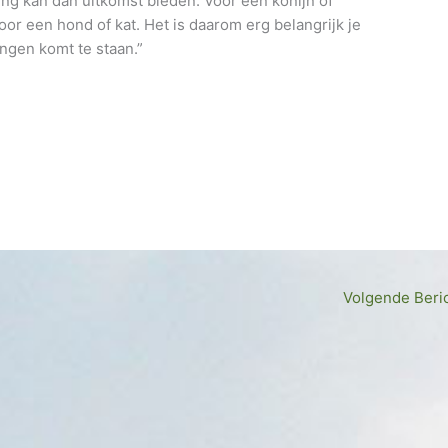
ng kan dan uitkomst bieden. Voor een konijn of
oor een hond of kat. Het is daarom erg belangrijk je
singen komt te staan.”
D
el
e
n
Volgende Beri