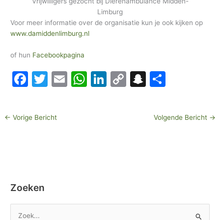
Vrijwilligers gezocht bij Dierenambulance Midden-
Limburg
Voor meer informatie over de organisatie kun je ook kijken op
www.damiddenlimburg.nl
of hun
Facebookpagina
F
T
E
W
Li
C
S
D
a
w
m
h
n
o
n
el
c
itt
ai
at
k
p
a
e
←
Vorige Bericht
Volgende Bericht
→
e
er
l
s
e
y
p
n
b
A
dI
Li
c
o
p
n
n
h
o
p
k
at
k
Zoeken
Z