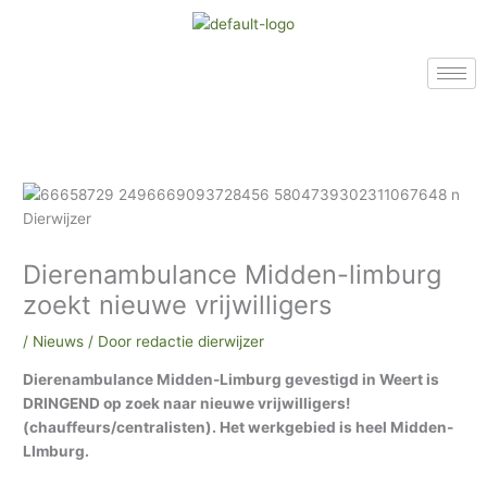
Ga
A
A
A
naar
r
r
r
de
c
t
c
inhoud
h
i
h
i
k
i
e
e
e
v
l
v
e
e
e
n
n
n
Dierenambulance Midden-limburg
i
zoekt nieuwe vrijwilligers
n
o
/
Nieuws
/ Door
redactie dierwijzer
n
Dierenambulance Midden-Limburg gevestigd in Weert is
s
DRINGEND op zoek naar nieuwe vrijwilligers!
a
(chauffeurs/centralisten). Het werkgebied is heel Midden-
LImburg.
r
c