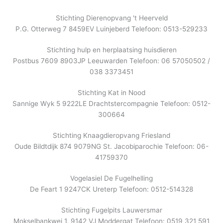
Stichting Dierenopvang 't Heerveld
P.G. Otterweg 7 8459EV Luinjeberd Telefoon: 0513-529233
Stichting hulp en herplaatsing huisdieren
Postbus 7609 8903JP Leeuwarden Telefoon: 06 57050502 /
038 3373451
Stichting Kat in Nood
Sannige Wyk 5 9222LE Drachtstercompagnie Telefoon: 0512-
300664
Stichting Knaagdieropvang Friesland
Oude Bildtdijk 874 9079NG St. Jacobiparochie Telefoon: 06-
41759370
Vogelasiel De Fugelhelling
De Feart 1 9247CK Ureterp Telefoon: 0512-514328
Stichting Fugelpits Lauwersmar
Mokselbankwei 1, 9142 VJ Moddergat Telefoon: 0519 321 591