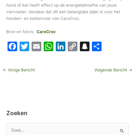
hond of kat heeft effect op de energiebehoefte van jouw
viervoeter. Vandaar dat dit een belangrijke pijler is voor het
honden- en kattenvoer van CaroCroc.
Bron en foto’s:
CaroCroc
F
T
E
W
Li
C
S
D
a
w
m
h
n
o
n
el
c
itt
ai
at
k
p
a
e
←
Vorige Bericht
Volgende Bericht
→
e
er
l
s
e
y
p
n
b
A
dI
Li
c
o
p
n
n
h
o
p
k
at
k
Zoeken
Z