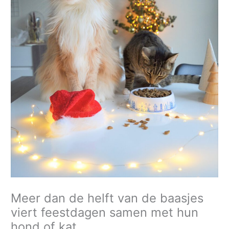
h
i
e
f
Meer dan de helft van de baasjes
viert feestdagen samen met hun
hond of kat