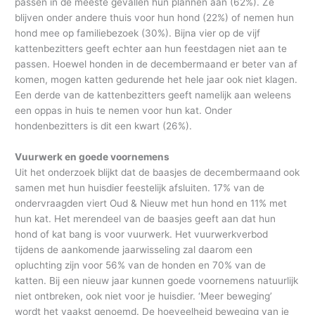
passen in de meeste gevallen hun plannen aan (62%). Ze
blijven onder andere thuis voor hun hond (22%) of nemen hun
hond mee op familiebezoek (30%). Bijna vier op de vijf
kattenbezitters geeft echter aan hun feestdagen niet aan te
passen. Hoewel honden in de decembermaand er beter van af
komen, mogen katten gedurende het hele jaar ook niet klagen.
Een derde van de kattenbezitters geeft namelijk aan weleens
een oppas in huis te nemen voor hun kat. Onder
hondenbezitters is dit een kwart (26%).
Vuurwerk en goede voornemens
Uit het onderzoek blijkt dat de baasjes de decembermaand ook
samen met hun huisdier feestelijk afsluiten. 17% van de
ondervraagden viert Oud & Nieuw met hun hond en 11% met
hun kat. Het merendeel van de baasjes geeft aan dat hun
hond of kat bang is voor vuurwerk. Het vuurwerkverbod
tijdens de aankomende jaarwisseling zal daarom een
opluchting zijn voor 56% van de honden en 70% van de
katten. Bij een nieuw jaar kunnen goede voornemens natuurlijk
niet ontbreken, ook niet voor je huisdier. ‘Meer beweging’
wordt het vaakst genoemd. De hoeveelheid beweging van je