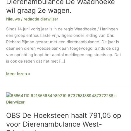
Dierenambulance De Waadhoeke
Waadhoeke
h
wil
wil graag 2e wagen.
graag
i
Nieuws
/
redactie dierwijzer
2e
e
wagen.
Sinds 14 juni vorig jaar is in de regio Waadhoeke / Harlingen
f
een groep enthousiaste vrijwilligers onder leiding van Dhr.
Richard Bijman gestart met een dierenambulance. Dit jaar is
daar een dieren voedselbank aan toegevoegd. Sinds de dag
van oprichting loopt het aantal meldingen nog steeds op. Dat
is ook de reden dat het met […]
Meer lezen »
OBS
De
Hoeksteen
OBS De Hoeksteen haalt 791,05 op
haalt
791,05
voor Dierenambulance West-
op