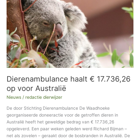
€
h
17.736,26
op
i
voor
e
Australië
f
Dierenambulance haalt € 17.736,26
op voor Australië
Nieuws
/
redactie dierwijzer
De door Stichting Dierenambulance De Waadhoeke
georganiseerde doneeractie voor de getroffen dieren in
Australië heeft het geweldige bedrag van € 17.736,26
opgeleverd. Een paar weken geleden werd Richard Bijman –
net als zovelen – geraakt door de bosbranden in Australië. De