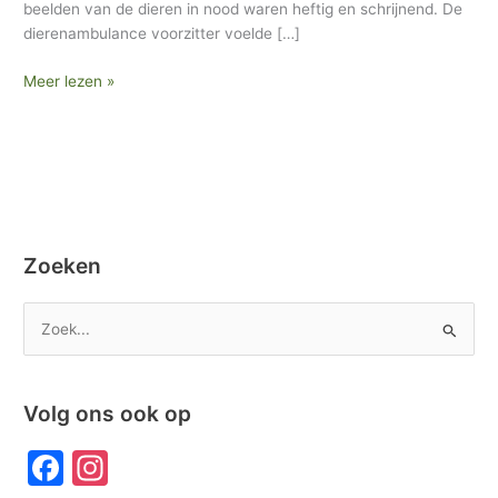
beelden van de dieren in nood waren heftig en schrijnend. De
dierenambulance voorzitter voelde […]
Meer lezen »
Zoeken
Z
o
e
Volg ons ook op
k
n
F
In
a