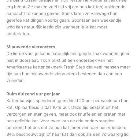
erg hecht. Ze maken veel tijd vrij om hun kat(ten) voldoende
h
aandacht te kunnen geven. Soms laten ze vanwege hun
i
geliefde kat dingen voorbij gaan. Spontaan een weekendje
e
weg kan natuurlijk lastig zijn wanneer je je kat moet
f
achterlaten.
Miauwende viervoeters
De liefde voor je kat is natuurlijk een goede zaak wanneer je er
niet in doorslaat. Toch blijkt uit een onderzoek van het
Amerikaanse kattenbakmerk Fresh Step dat veel mensen meer
tijd aan hun miauwende viervoeters besteden dan aan hun
vrienden.
Ruim duizend uur per jaar
Kattenbaasjes spenderen gemiddeld 20 uur per week aan hun
kat. Op jaarbasis is dat 1016 uur. Deze tijd bestaat uit het
verzorgen en eten geven, maar ook knuffelen en praten met
hun geliefde kat. Voor twee van de drie ondervraagden
betekent het dus dat ze hun kat meer zien dan hun vrienden.
84% beschouwt zijn of haar kat dan ook als een volwaardig lid