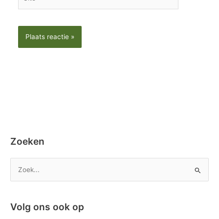
Zoeken
Z
o
e
Volg ons ook op
k