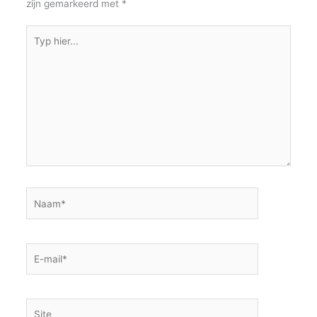
k
zijn gemarkeerd met
*
Typ
hier...
Naam*
E-
mail*
Site