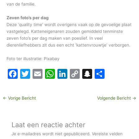
van de familie.
Zeven foto’s per dag
Deze ‘quality time’ wordt overigens vaak op de gevoelige plaat
vastgelegd. Katteneigenaren zouden gemiddeld tenminste
zeven foto’s per dag maken van poeslief. In veel
dierenliefhebbers zit dus een echt ‘kattenvrouwtje’ verborgen.
Foto ter illustratie: Pixabay
F
T
E
W
Li
C
S
D
a
w
m
h
n
o
n
el
c
itt
ai
at
k
p
a
e
←
Vorige Bericht
Volgende Bericht
→
e
er
l
s
e
y
p
n
b
A
dI
Li
c
o
p
n
n
h
Laat een reactie achter
o
p
k
at
Je e-mailadres wordt niet gepubliceerd.
Vereiste velden