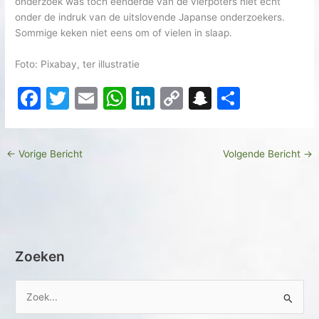
onderzoek was toch eenderde van de vierpoters niet echt
onder de indruk van de uitslovende Japanse onderzoekers.
Sommige keken niet eens om of vielen in slaap.
Foto: Pixabay, ter illustratie
F
T
E
W
Li
C
S
D
a
w
m
h
n
o
n
el
c
itt
ai
at
k
p
a
e
←
Vorige Bericht
Volgende Bericht
→
e
er
l
s
e
y
p
n
b
A
dI
Li
c
o
p
n
n
h
o
p
k
at
k
Zoeken
Z
o