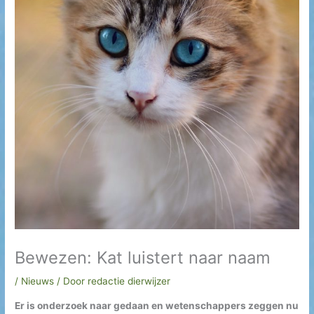
h
i
e
f
Bewezen: Kat luistert naar naam
/
Nieuws
/ Door
redactie dierwijzer
Er is onderzoek naar gedaan en wetenschappers zeggen nu