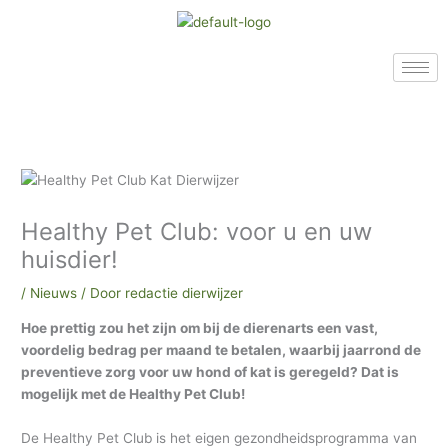
Ga
A
A
A
naar
r
r
r
de
c
t
c
inhoud
h
i
h
i
k
i
e
e
e
v
l
v
e
e
e
Healthy Pet Club: voor u en uw
n
n
n
huisdier!
i
n
/
Nieuws
/ Door
redactie dierwijzer
o
Hoe prettig zou het zijn om bij de dierenarts een vast,
n
voordelig bedrag per maand te betalen, waarbij jaarrond de
s
preventieve zorg voor uw hond of kat is geregeld? Dat is
a
mogelijk met de Healthy Pet Club!
r
De Healthy Pet Club is het eigen gezondheidsprogramma van
c