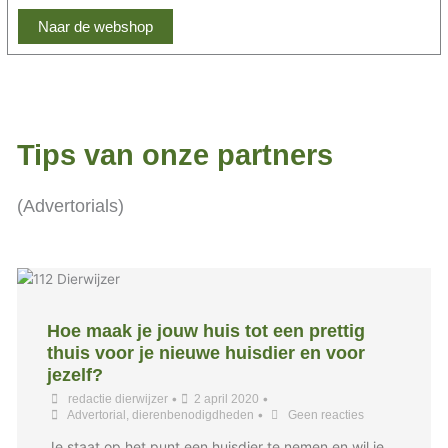
Naar de webshop
Tips van onze partners
(Advertorials)
Hoe maak je jouw huis tot een prettig
thuis voor je nieuwe huisdier en voor
jezelf?
•
•
redactie dierwijzer
2 april 2020
•
Advertorial
,
dierenbenodigdheden
Geen reacties
Je staat op het punt een huisdier te nemen en wil je