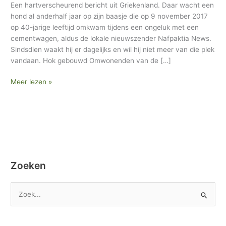
Een hartverscheurend bericht uit Griekenland. Daar wacht een
waar
h
hond al anderhalf jaar op zijn baasje die op 9 november 2017
baasje
i
op 40-jarige leeftijd omkwam tijdens een ongeluk met een
verongelukte
cementwagen, aldus de lokale nieuwszender Nafpaktia News.
e
Sindsdien waakt hij er dagelijks en wil hij niet meer van die plek
f
vandaan. Hok gebouwd Omwonenden van de […]
Meer lezen »
Zoeken
Z
o
e