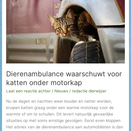
voor
h
katten
onder
i
motorkap
e
f
Dierenambulance waarschuwt voor
katten onder motorkap
Laat een reactie achter
/
Nieuws
/
redactie dierwijzer
Nu de dagen en nachten weer kouder en natter worden,
kruipen katten graag onder een warme motorkap voor de
warmte of om te schuilen. Dit levert natuurlijk gevaarlijke
situaties op met soms ernstige gevolgen. Eerst even kloppen
Het advies van de dierenambulance aan automobilisten is dan