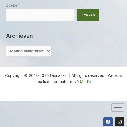
Zoeken
Zoeken
Archieven
Copyright © 2018-2026 Dierwijzer | All rights reserved | Website
realisatie en beheer
NP Media
F
I
a
n