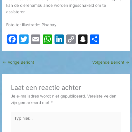
kan de dierenambulance worden ingeschakeld om te
assisteren.
Foto ter illustratie: Pixabay
F
T
E
W
Li
C
S
D
a
w
m
h
n
o
n
el
c
itt
ai
at
k
p
a
e
←
Vorige Bericht
Volgende Bericht
→
e
er
l
s
e
y
p
n
b
A
dI
Li
c
o
p
n
n
h
Laat een reactie achter
o
p
k
at
Je e-mailadres wordt niet gepubliceerd.
Vereiste velden
k
zijn gemarkeerd met
*
Typ
hier...