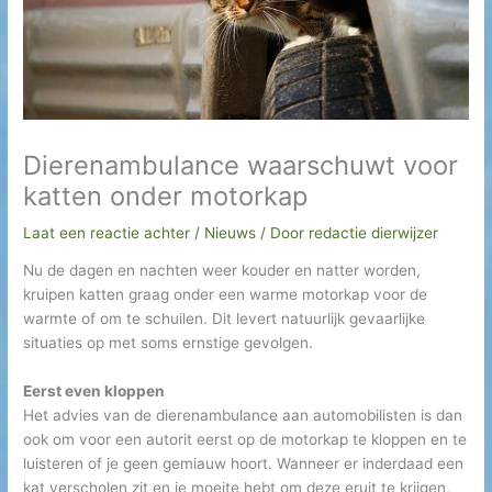
h
i
e
f
Dierenambulance waarschuwt voor
katten onder motorkap
Laat een reactie achter
/
Nieuws
/ Door
redactie dierwijzer
Nu de dagen en nachten weer kouder en natter worden,
kruipen katten graag onder een warme motorkap voor de
warmte of om te schuilen. Dit levert natuurlijk gevaarlijke
situaties op met soms ernstige gevolgen.
Eerst even kloppen
Het advies van de dierenambulance aan automobilisten is dan
ook om voor een autorit eerst op de motorkap te kloppen en te
luisteren of je geen gemiauw hoort. Wanneer er inderdaad een
kat verscholen zit en je moeite hebt om deze eruit te krijgen,