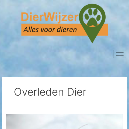
Ga
A
A
A
naar
r
r
r
de
c
t
c
inhoud
h
i
h
i
k
i
e
e
e
v
l
v
e
e
e
n
n
n
i
n
Overleden Dier
o
n
s
a
Dier
r
gevonden?
c