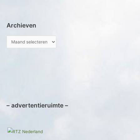
c
a
r
e
gr
:
b
a
Archieven
o
m
o
k
– advertentieruimte –