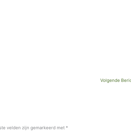
D
el
e
n
Volgende Beri
ste velden zijn gemarkeerd met
*