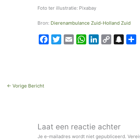
Foto ter illustratie: Pixabay
Bron:
Dierenambulance Zuid-Holland Zuid
F
T
E
W
Li
C
S
a
w
m
h
n
o
n
c
itt
ai
at
k
p
a
e
er
l
s
e
y
p
b
A
dI
Li
c
←
Vorige Bericht
o
p
n
n
h
o
p
k
at
k
Laat een reactie achter
Je e-mailadres wordt niet gepubliceerd.
Verei