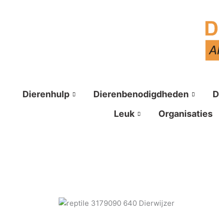
Ga
naar
de
inhoud
Dierenhulp
Dierenbenodigdheden
D
Leuk
Organisaties