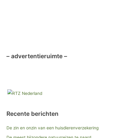
k
– advertentieruimte –
Recente berichten
De zin en onzin van een huisdierenverzekering
De meest bijzondere natuurreizen te paard