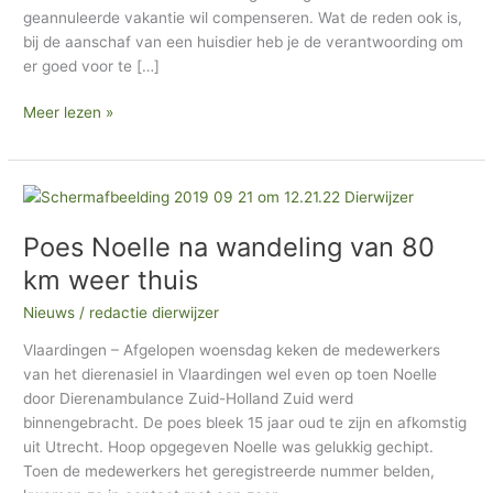
geannuleerde vakantie wil compenseren. Wat de reden ook is,
h
bij de aanschaf van een huisdier heb je de verantwoording om
i
er goed voor te […]
e
Meer lezen »
f
Poes
Noelle
Poes Noelle na wandeling van 80
na
wandeling
km weer thuis
van
Nieuws
/
redactie dierwijzer
80
km
Vlaardingen – Afgelopen woensdag keken de medewerkers
weer
van het dierenasiel in Vlaardingen wel even op toen Noelle
thuis
door Dierenambulance Zuid-Holland Zuid werd
binnengebracht. De poes bleek 15 jaar oud te zijn en afkomstig
uit Utrecht. Hoop opgegeven Noelle was gelukkig gechipt.
Toen de medewerkers het geregistreerde nummer belden,