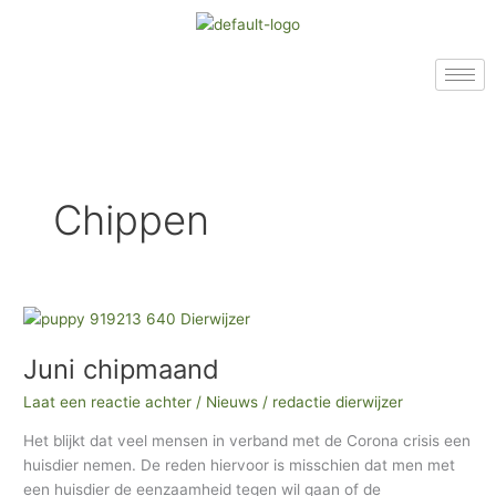
Ga
A
A
A
naar
r
r
r
de
c
t
c
inhoud
h
i
h
i
k
i
e
e
e
v
l
v
Chippen
e
e
e
n
n
n
i
n
Juni
chipmaand
o
Juni chipmaand
n
s
Laat een reactie achter
/
Nieuws
/
redactie dierwijzer
a
Het blijkt dat veel mensen in verband met de Corona crisis een
r
huisdier nemen. De reden hiervoor is misschien dat men met
een huisdier de eenzaamheid tegen wil gaan of de
c