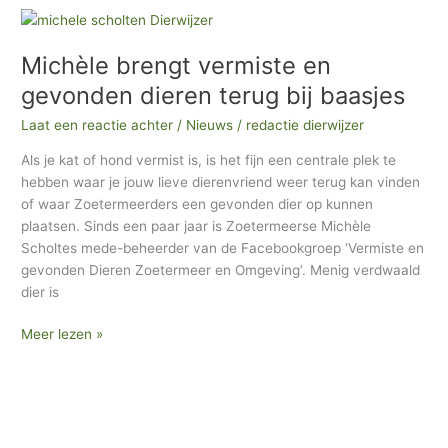
Michèle
brengt
Michèle brengt vermiste en
vermiste
en
gevonden dieren terug bij baasjes
gevonden
Laat een reactie achter
/
Nieuws
/
redactie dierwijzer
dieren
terug
Als je kat of hond vermist is, is het fijn een centrale plek te
bij
hebben waar je jouw lieve dierenvriend weer terug kan vinden
baasjes
of waar Zoetermeerders een gevonden dier op kunnen
plaatsen. Sinds een paar jaar is Zoetermeerse Michèle
Scholtes mede-beheerder van de Facebookgroep ‘Vermiste en
gevonden Dieren Zoetermeer en Omgeving‘. Menig verdwaald
dier is
Meer lezen »