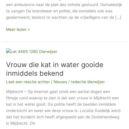
een ambulance naar de plek des onheils gestuurd. Gemakkelijk
h
te vangen De brandweer en politie, die inmiddels ook was
i
gealarmeerd, besloot te wachten op de vrijwilligers van de […]
e
Meer lezen »
f
Vrouw
die
Vrouw die kat in water gooide
kat
in
inmiddels bekend
water
Laat een reactie achter
/
Nieuws
/
redactie dierwijzer
gooide
inmiddels
Mijdrecht – Op internet gaat sinds een aantal dagen een
bekend
filmpje rond waarop te zien is dat een vrouw in Mijdrecht een
kat in het water gooit. De politie heeft de beelden inmiddels
onderzocht en weet wie deze vrouw is. Locatie Duidelijk werd
dat het incident zich heeft afgespeeld aan de Oosterlandweg
in Mijdrecht. Dit