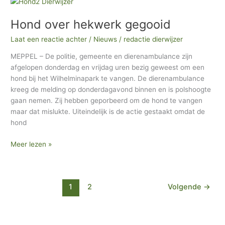
Hond
over
Hond over hekwerk gegooid
hekwerk
gegooid
Laat een reactie achter
/
Nieuws
/
redactie dierwijzer
MEPPEL – De politie, gemeente en dierenambulance zijn
afgelopen donderdag en vrijdag uren bezig geweest om een
hond bij het Wilhelminapark te vangen. De dierenambulance
kreeg de melding op donderdagavond binnen en is polshoogte
gaan nemen. Zij hebben geporbeerd om de hond te vangen
maar dat mislukte. Uiteindelijk is de actie gestaakt omdat de
hond
Meer lezen »
1
2
Volgende
→