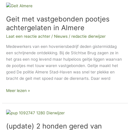
Geit
met
Geit met vastgebonden pootjes
vastgebonden
pootjes
achtergelaten in Almere
achtergelaten
Laat een reactie achter
/
Nieuws
/
redactie dierwijzer
in
Almere
Medewerkers van een hoveniersbedrijf deden gistermiddag
een schrijnende ontdekking. Bij de Stichtse Brug zagen ze in
het gras een nog levend maar hulpeloos geitje liggen waarvan
de pootjes met touw waren vastgebonden. Geitje maakt het
goed De politie Almere Stad-Haven was snel ter plekke en
bracht de geit met spoed naar de dierenarts. Daar werd
Meer lezen »
(update)
2
(update) 2 honden gered van
honden