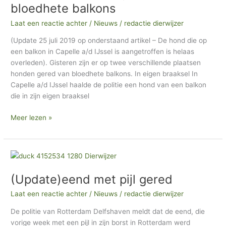
gered
bloedhete balkons
van
Laat een reactie achter
/
Nieuws
/
redactie dierwijzer
bloedhete
balkons
(Update 25 juli 2019 op onderstaand artikel – De hond die op
een balkon in Capelle a/d IJssel is aangetroffen is helaas
overleden). Gisteren zijn er op twee verschillende plaatsen
honden gered van bloedhete balkons. In eigen braaksel In
Capelle a/d IJssel haalde de politie een hond van een balkon
die in zijn eigen braaksel
Meer lezen »
(Update)eend
met
(Update)eend met pijl gered
pijl
gered
Laat een reactie achter
/
Nieuws
/
redactie dierwijzer
De politie van Rotterdam Delfshaven meldt dat de eend, die
vorige week met een pijl in zijn borst in Rotterdam werd