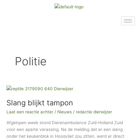
Ga
A
A
A
naar
r
r
r
de
c
t
c
inhoud
h
i
h
i
k
i
e
e
e
v
l
v
Politie
e
e
e
n
n
n
i
n
Slang
blijkt
o
Slang blijkt tampon
tampon
n
s
Laat een reactie achter
/
Nieuws
/
redactie dierwijzer
a
Afgelopen week stond Dierenambulance Zuid-Holland Zuid
r
voor een aparte verassing. Na de melding dat er een slang
onder het keukenblok in Hoogvliet zou zitten, werd er direct
c