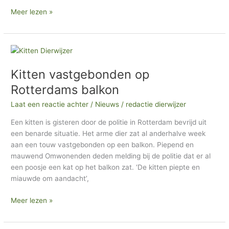
Meer lezen »
Kitten
vastgebonden
Kitten vastgebonden op
op
Rotterdams
Rotterdams balkon
balkon
Laat een reactie achter
/
Nieuws
/
redactie dierwijzer
Een kitten is gisteren door de politie in Rotterdam bevrijd uit
een benarde situatie. Het arme dier zat al anderhalve week
aan een touw vastgebonden op een balkon. Piepend en
mauwend Omwonenden deden melding bij de politie dat er al
een poosje een kat op het balkon zat. ‘De kitten piepte en
miauwde om aandacht’,
Meer lezen »